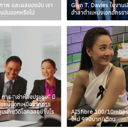
รภาพ และผลของมัน เรา
Glyn T. Davies ในงานเล
ึงมันออกหรือไม่
อำลาตำแหน่งเอกอัครรา
ายน 17, 2020
กันยายน 2, 2018
Search
for:
 การ “เช่าห้องประชุม” มี
โยชน์นอกเหนือจากการ
ุมผ่านวิดีโอคอลอย่างไร
AISfibre 100/10mbp
ใหม่ 990บาท/เดือน
ม 30, 2017
ธันวาคม 14, 2016