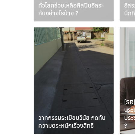
ทั่วโลกช่วยเหลือศิลปินอิสระ
อิส
กันอย่างไรบ้าง ?
นึกถ
กรกฎาคม 7, 2021
มิถุน
[SR]
ประ
วาทกรรมระเบียบวินัย กดทับ
ประช
ความตระหนักเรื่องสิทธิ
?
พฤษภาคม 25, 2017
มีนาค