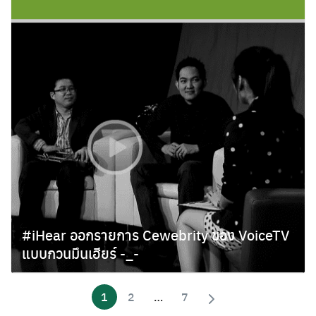
#iHear ออกรายการ Cewebrity ของ VoiceTV
แบบกวนมึนเฮียร์ -_-
มีนาคม 28, 2011
1
2
…
7