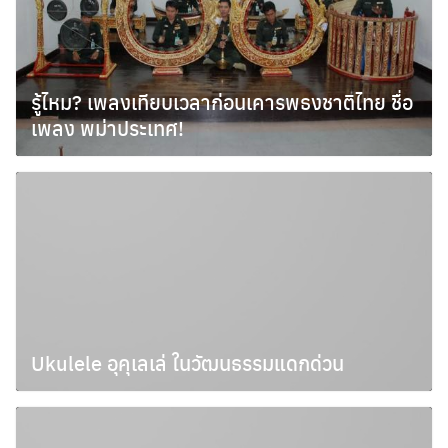
รู้ไหม? เพลงเทียบเวลาก่อนเคารพธงชาติไทย ชื่อ
เพลง พม่าประเทศ!
มิถุนายน 12, 2012
Ukulele อุคุเลเล่ ในวัฒนธรรมแดกด่วน
กันยายน 7, 2011