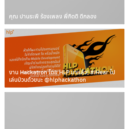
Search
คุณ ปานระพี ร้องเพลง พี่กิตติ ตีกลอง
for:
สิงหาคม 22, 2011
งาน Hackatron โดย HLP มาแล้ว! #iHear ไป
เล่นป่วนด้วยนะ @hlphackathon
มิถุนายน 28, 2011