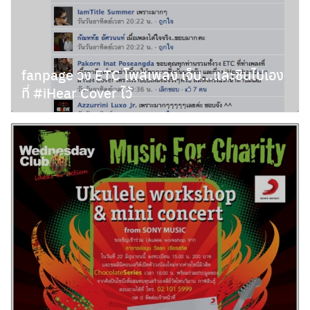
fanpage วง ETC โพสเพลง เจ็บ…และชินไปเอง
ที่ #iHear Cover ไว้
พฤษภาคม 17, 2011