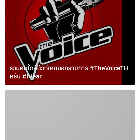
รวมคนใกล้ตัวที่เคยออกรายการ #TheVoiceTH
ครับ #iHear
พฤศจิกายน 12, 2012