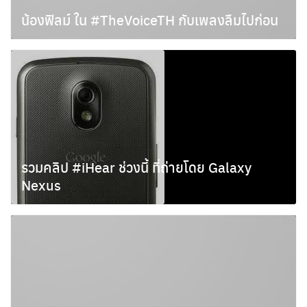
น้องฟิลม์ ใน #TheVoiceTH กับเพลงลืมไปก่อน
กันยายน 10, 2012
รวมคลิป #iHear ช่วงนี้ ที่ถ่ายโดย Galaxy
Nexus
เมษายน 15, 2012