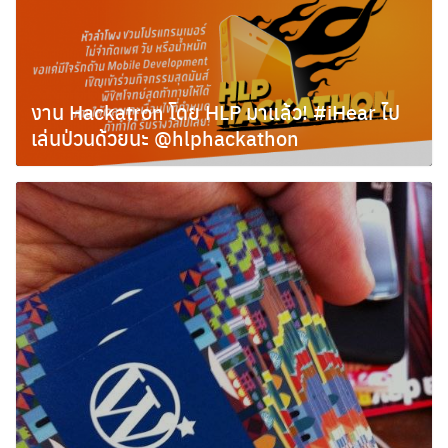
งาน Hackatron โดย HLP มาแล้ว! #iHear ไป
เล่นป่วนด้วยนะ @hlphackathon
มิถุนายน 28, 2011