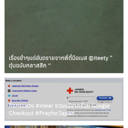
เรื่องขำๆแต่อันตรายจากพี่ตี้มือเบส @iteety ”
ตุ๋นฉบับคลาสสิค “
เมษายน 7, 2011
กิจกรรมวง #iHear ชวนบริจาคด้วย Google
Checkout #PrayforJapan
มีนาคม 23, 2011