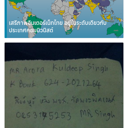
Search
เสรีภาพอินเตอร์เน็ทไทย อยู่ในระดับเดียวกับ
for:
ประเทศคอมมิวนิสต์
เมษายน 19, 2011