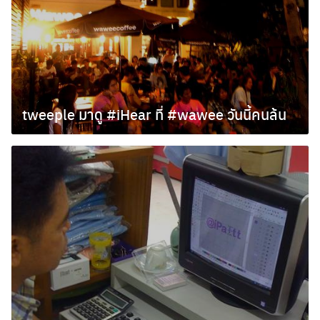
tweeple มาดู #iHear ที่ #wawee วันนี้คนล้น
ตุลาคม 11, 2009