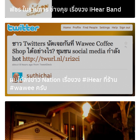
พัชร ในรายการ ช่างคุย เรื่องวง iHear Band
ตุลาคม 28, 2009
ผมได้ลงข่าว Nation เรื่องวง #iHear ที่ร้าน
#wawee ครับ
ตุลาคม 26, 2009