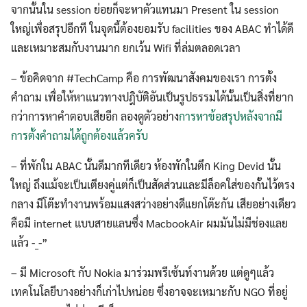
จากนั้นใน session ย่อยก็จะหาตัวแทนมา Present ใน session
ใหญ่เพื่อสรุปอีกที ในจุดนี้ต้องยอมรับ facilities ของ ABAC ทำได้ดี
และเหมาะสมกับงานมาก ยกเว้น Wifi ที่ล่มตลอดเวลา
– ข้อคิดจาก #TechCamp คือ การพัฒนาสังคมของเรา การตั้ง
คำถาม เพื่อให้หาแนวทางปฎิบัติอันเป็นรูปธรรมได้นั้นเป็นสิ่งที่ยาก
กว่าการหาคำตอบเสียอีก ลองดูตัวอย่าง
การหาข้อสรุปหลังจากมี
การตั้งคำถามได้ถูกต้องแล้วครับ
– ที่พักใน ABAC นั้นดีมากทีเดียว ห้องพักในตึก King Devid นั้น
ใหญ่ ถึงแม้จะเป็นเตียงคู่แต่ก็เป็นสัดส่วนและมีล็อคใส่ของกั้นไว้ตรง
กลาง มีโต๊ะทำงานพร้อมแสงสว่างอย่างดีแยกโต๊ะกัน เสียอย่างเดียว
คือมี internet แบบสายแลนซึ่ง MacbookAir ผมมันไม่มีช่องแลย
แล้ว -_-”
– มี Microsoft กับ Nokia มาร่วมพรีเซ้นท์งานด้วย แต่ดูๆแล้ว
เทคโนโลยีบางอย่างก็เก่าไปหน่อย ซึ่งอาจจะเหมาะกับ NGO ที่อยู่