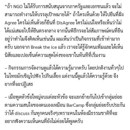
“ถ้า NGO ไม่ได้รับการสนับสนุนจากภาครัฐและเอกชนแล้ว จะไม่
สามารถทำงานให้บรรลุเป้าหมายได้” ถ้าใครเห็นด้วย ให้ไปยืนที่ฝั่ง
Agree ใครไม่เห็นด้วยก็ยืนที่ DisAgree ใครไม่แน่ใจหรือเห็นว่าไม่
ได้แน่เสมอไปให้ยืนตรงกลาง จากนั้นพิธีกรจะไล่สัมภาษณ์คนที่ยืน
อยู่ว่าทำไมจึงคิดเห็นเช่นนั้น ผมเห็นว่าเป็นกิจกรรมที่เข้าท่ามาก
ครับ นอกจาก Break the ice แล้ว เราจะได้รู้จักคนเพิ่มและได้เห็น
นิสัยและเปอเซ็นต์ความสุดโต่งของเขาในทันทีที่เริ่มงาน
– กิจกรรมการจัดงานดูแล้วได้ความรู้มากครับ โดยปกติงานทั่วๆไป
ในไทยมักเชิญไปฟัง ไปกินเลี้ยง แต่งานนี้ดูแล้วได้ความรู้ด้วย จึง
ยากที่จะปฎิเสธ
– เมื่อพูดหัวข้อใหญ่จบแต่ละหัวข้อ จะแยกย้ายกันไปเข้ากลุ่มย่อย
ตามความสนใจของตนเองเหมือน BarCamp ซึ่งกลุ่มย่อยรับประกัน
ว่าได้ discuss กันทุกคนจริงๆเพราะคนในห้องมีธรรมชาติที่จะ
อยากฟังความเห็นคนที่ยังไม่ค่อยได้พูดครับ