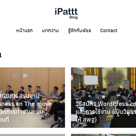
หน้าแรก
บทความ
รู้จักกับพัชร
Contact
a
GBKK สรุปงาน
iness on The move
วิธีสมัคร WordPress.
นิคการทำงานแบบ
และการใช้งาน (เป็นวิทย
อนที่
ให้ สพฐ)
คม 4, 2012
มิถุนายน 20, 2012