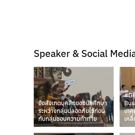
Skip
to
content
Speaker & Social Medi
#GB
ข้อสังเกตบุคลิกของนักศึกษา
Bus
ระหว่างกลุ่มปลอดภัยไว้ก่อน
เทค
กับกลุ่มชอบความท้าทาย
เคลื่
กรกฎาคม 30, 2013
ธันวา