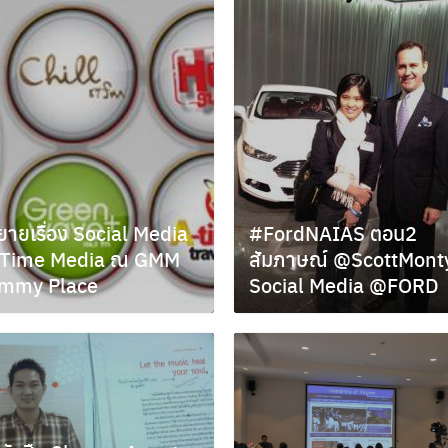
Search
for:
ายเรื่อง Social Media
#FordNAIAS ตอน2
 A Time Media ณ GMM
สัมภาษณ์ @ScottMont
mmy Place
Social Media @FORD
ม 23, 2012
มกราคม 31, 2012