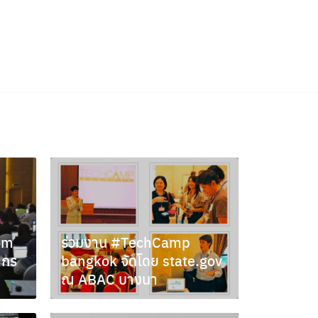
com
ร่วมงาน #TechCamp
ากร
bangkok จัดโดย state.gov
ณ ABAC บางนา
พฤษภาคม 28, 2012