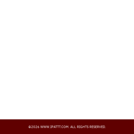
Search
for:
©2026 WWW.IPATTT.COM. ALL RIGHTS RESERVED.