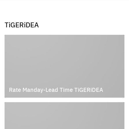
Skip
to
content
TiGERiDEA
Rate Manday-Lead Time TiGERiDEA
มกราคม 21, 2010