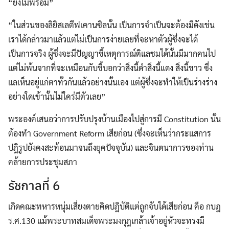
“ยังไม่พร้อม”
“ในส่วนของลิยิสเลตีฟเคานซิลนั้น เป็นการจำเป็นจะต้องมีดังเช่น
เราได้กล่าวมาแล้วแต่ไม่เป็นการง่ายเลยที่จะหาตัวผู้ซึ่งจะได้
เป็นการจริง ผู้ซึ่งจะมีปัญญาชี้เหตุการณ์ติแลชมได้นั้นมีมากคนไป
แต่ไม่พ้นจากที่จะเหมือนกับชี้บอกว่าสิ่งนี้ดำสิ่งนี้แดง สิ่งนี้ขาว ซึ่ง
แลเห็นอยู่แก่ตาทั้วกันแล้วอย่างนั้นเอง แต่ผู้ซึ่งจะทำให้เป็นร่างร่าง
อย่างใดเข้านั้นไม่ใคร่มีตัวเลย”
พระองค์เสนอว่าการปรับปรุงบ้านเมืองไปสู่การมี Constitution นั้น
ต้องทำ Government Reform เสียก่อน (ซึ่งจะเห็นว่ากระแสการ
ปฎิรูปยังคงสะท้อนมาจนถึงยุคปัจจุบัน) และจินตนาการของท่าน
คล้ายการประชุมสภา
รัชกาลที่ 6
เกิดคณะทหารหนุ่มเสี่ยงตายคิดปฎิบัติแต่ถูกจับได้เสียก่อน คือ กบฎ
ร.ศ.130 แม้พระบาทสมเด็จพระมงกุฎเกล้าเจ้าอยู่หัวจะทรงมี