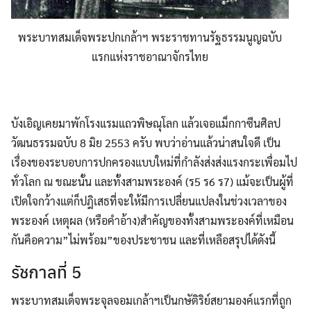
พระบาทสมเด็จพระปกเกล้าฯ พระราชทานรัฐธรรมนูญฉบับ
แรกแห่งราชอาณาจักรไทย
บังเอิญเคยมาพักโรงแรมแถวพิษณุโลก แล้วเจอแม็กกาซีนศิลป
วัฒนธรรมฉบับ 8 มิย 2553 ครับ พบว่าอ่านแล้วน่าสนใจดี เป็น
เรื่องของระบอบการปกครองแบบใหม่ที่กำลังส่งส่งแรงกระเพื่อมไป
ทั่วโลก ณ ขณะนั้น และทั้งสามพระองค์ (ร5 ร6 ร7) แม้จะเป็นผู้ที่
เปิดใจกว้างแต่ก็ปฎิเสธที่จะให้มีการเปลี่ยนแปลงในช่วงเวลาของ
พระองค์ เหตุผล (หรือคำอ้าง)สำคัญของทั้งสามพระองค์ที่เหมือน
กันคือความ”ไม่พร้อม”ของประชาชน และที่เหลือสรุปได้ดังนี้
รัชกาลที่ 5
พระบาทสมเด็จพระจุลจอมเกล้าฯเป็นกษัติริย์สยามองค์แรกที่ถูก