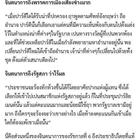
จินตนาการถึงพรรคการเมืองเสียงข้างมาก
“เมื่อปาร์ตีใดได้รับน่าที่ปกครอง ฤาพูดตามศัพท์อังกฤษว่า ถือ
อำนาจ ปาร์ตีนั้นก็เลือกเอาแต่คนที่มีความเห็นพ้องกับตนไปตั้งแต่ง
ไว้ในตำแหน่งน่าที่ต่างๆในรัฐบาล เปนทางรางวัลผู้ที่เปนพวกพ้อง
และที่ได้ช่วยเหลือปาร์ตีในเมื่อกำลังพยายามหาอำนาจอยู่นั้น พอ
เปลี่ยนปาร์ตีใหม่ได้เข้าถืออำนาจ เจ้าน่าที่ต่างๆก็เปลี่ยนไปด้วยทั้ง
ชุด ตั้งแต่ตัวเสนาบดีลงไป”
จินตนาการถึงรัฐสภา ว่าไร้ผล
“ประชาชนจะร้องทักท้วงขี้นได้ก็โดยอาศัยปากแห่งผู้แทน ซึ่งได้
เลือกให้เข้าไปเปนสมาชิกแห่งรัฐสภาอยู่แล้ว ก็ในที่ประชุมปาร์ลิย
เมนต์นั้น แล้วแต่คะแนนมากและน้อยมิใช้ฤา พวกรัฐบาลเขามีอยู่
มาก ถึงใครๆจะร้องจะว่าเขาอย่างไร เมื่อท้าลงคะแนนกันเข้าเมื่อ
ใดก็ต้องแพ้เขาเมื่อนั้น”
นี่คือส่วนหนึ่งของจินตนาการของรัชกาลที่ 6 ถึงประชาธิปไตยที่แท้