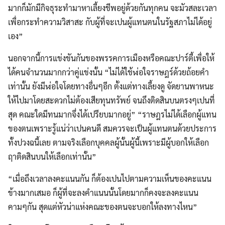
มากก็มักมีกิจธุระทำมาหาเลี้ยงชีพอยู่ด้วยกันทุกคน จะมัวสละเวลา
เพื่อกระทำความวิสาสะ กับผู้ที่จะเปนผู้แทนตนในรัฐสภาไม่ได้อยู่
เอง”
นอกจากนี้การแข่งขันกันของพรรคการเมืองหรือคณะปาร์ตี้เพื่อให้
ได้คนจำนวนมากกว่าคู่แข่งนั้น “ไม่ได้ใช้ฬ่อใจราษฎร์ด้วยถ้อยคำ
เท่านั้น ยังมีฬ่อใจโดยทางอื่นๆอีก ตั้งแต่ทางเลี้ยงดู จัดยานพาหนะ
ให้ไปมาโดยสะดวกไม่ต้องเสียทุนทรัพย์ จนถึงติดสินบนตรงๆเปนที่
สุด คณะใดมีทนมากจึ่งได้เปรียบมากอยู่” “ราษฎรไม่ได้เลือกผู้แทน
ของตนเพราะรู้แน่ว่าเปนคนดี สมควรจะเป็นผู้แทนตนด้วยประการ
ทั้งปวงฉนี้เลย ตามจริงเลือกบุคคลผู้นั้นผู้นี้เพราะมีผู้บอกให้เลือก
ฤาติดสินบนให้เลือกเท่านั้น”
“เมื่อถึงเวลาลงคะแนนกัน ก็ต้องเปนไปตามความเห็นของคะแนน
ข้างมากเสมอ ก็ผู้ที่จะลงคำแนนนั้นโดยมากก็คงจะลงคะแนน
คามๆกัน สุดแต่หัวน่าแห่งคณะของตนจะบอกให้ลงทางไหน”
Search
for: