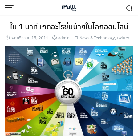
Skip
to
content
ใน 1 นาที เกิดอะไรขึ้นบ้างในโลกออนไลน์
พฤศจิกายน 15, 2011
admin
News & Technology
,
twitter