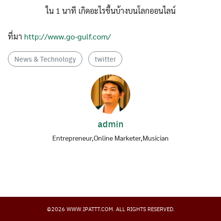
ใน 1 นาที เกิดอะไรขึ้นบ้างบนโลกออนไลน์
ที่มา
http://www.go-gulf.com/
News & Technology
twitter
Search
for:
admin
Entrepreneur,Online Marketer,Musician
©2026 WWW.IPATTT.COM. ALL RIGHTS RESERVED.