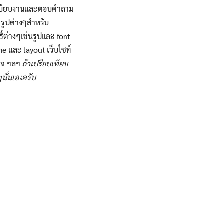
ระเบียบงานและตอบคำถาม
มรูปต่างๆสำหรับ
ิ์ต่างๆเช่นรูปและ font
e และ layout เว็บไซท์
สร็จ ฯลฯ
ถ้าเปรียบเทียบ
นั่นเองครับ