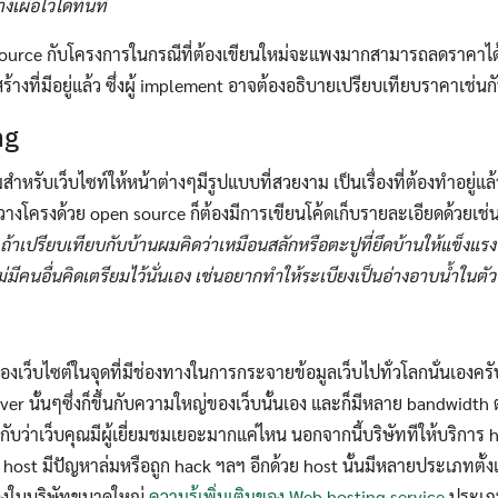
เผื่อไว้ได้ทันที
Source กับโครงการในกรณีที่ต้องเขียนใหม่จะแพงมากสามารถลดราคาไ
างที่มีอยู่แล้ว ซึ่งผู้ implement อาจต้องอธิบายเปรียบเทียบราคาเช่นก
ng
สำหรับเว็บไซท์ให้หน้าต่างๆมีรูปแบบที่สวยงาม เป็นเรื่องที่ต้องทำอยู่แล้
วางโครงด้วย open source ก็ต้องมีการเขียนโค้ดเก็บรายละเอียดด้วยเช่น
ถ้าเปรียบเทียบกับบ้านผมคิดว่าเหมือนสลักหรือตะปูที่ยึดบ้านให้แข็งแรง
ไม่มีคนอื่นคิดเตรียมไว้นั่นเอง เช่นอยากทำให้ระเบียงเป็นอ่างอาบน้ำในตัว
องเว็บไซต์ในจุดที่มีช่องทางในการกระจายข้อมูลเว็บไปทั่วโลกนั่นเองคร
r นั้นๆซึ่งก็ขึ้นกับความใหญ่ของเว็บนั้นเอง และก็มีหลาย bandwidth ตั้
นกับว่าเว็บคุณมีผู้เยี่ยมชมเยอะมากแค่ไหน นอกจากนี้บริษัททีให้บริการ 
 host มีปัญหาล่มหรือถูก hack ฯลฯ อีกด้วย host นั้นมีหลายประเภทตั้
เองในบริษัทขนาดใหญ่
ความรู้เพิ่มเติมของ Web hosting service
ประเภ