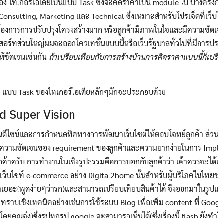
 ไทเกอร์ไอเดียเป็นแบบ Task ซึ่งจะคิดราคาเป็น module ไป บางครั้งก
 Consulting, Marketing และ Technical ซึ่งเหมาะสำหรับโปรเจ็คที่เว็
ม่ต้องการการปรับปรุงโครงสร้างมาก หรือลูกค้ามีภาพในใจและมีความชั
อร์ทส่วนใหญ่ผมจะออกโควเทชั่นแบบนี้หรือเว็บรัฐบาลทั่วไปที่มีการประ
ห้ชัดเจนเช่นกัน
ถ้าเปรียบเทียบกับการสร้างบ้านการคิดราคาแบบนี้ก็เปรี
n แบบ Task ของไทเกอร์ไอเดียหลักๆมักจะประกอบด้วย
nd Super Vision
ดีไซน์และการกำหนดทิศทางการพัฒนาเว็บไซต์ให้ตอบโจทย์ลูกค้า ส่วนนี้
ับความชัดเจนของ requirement ของลูกค้าและความยากง่ายในการ Imple
ค้าครับ การทำงานในเชิงรูปธรรมคือการบอกกับลูกค้าว่า เค้าควรจะได้
เว็บไซท์ e-commerce อย่าง Digital2home นั้นสำหรับผู้บริโภคในไท
้าเยอะ(พูดง่ายๆว่ารก)และสามารถเปรียบเทียบสินค้าได้ จึงออกมาในรูปแบ
าไม่ทราบเชิงเทคนิคอย่างเช่นการใช้ระบบ Blog เพื่อเพิ่ม content ที่ Go
ดยคุณจ๋ง)ซึ่งรูปทุกรูป google จะสามารถเห็นได้(ซึ่งเรื่องนี้ flash ยังทำไ