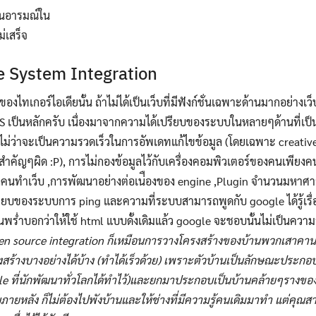
Search
ห็นอารมณ์ใน
for:
ม่เสร็จ
e System Integration
องไทเกอร์ไอเดียนั้น ถ้าไม่ได้เป็นเว็บที่มีฟังก์ชั่นเฉพาะด้านมากอย่าง
 เป็นหลักครับ เนื่องมาจากความได้เปรียบของระบบในหลายๆด้านที่เป็นปร
ง ไม่ว่าจะเป็นความรวดเร็วในการอัพเดทแก้ไขข้อมูล (โดยเฉพาะ creative 
สำคัญๆผิด :P), การไม่กองข้อมูลไว้กับเครื่องคอมพิวเตอร์ของคนเพียงค
”ของคนทำเว็บ ,การพัฒนาอย่างต่อเน่ืองของ engine ,Plugin จำนวนมหาศา
ปรียบของระบบการ ping และความที่ระบบสามารถพูดกับ google ได้รู้เรื
มีคนพร่ำบอกว่าให้ใช้ html แบบดั้งเดิมแล้ว google จะชอบนั้นไม่เป็นควา
pen source integration ก็เหมือนการวางโครงสร้างของบ้านพวกเสาคาน
สร้างบางอย่างได้บ้าง (ทำได้เร็วด้วย) เพราะตัวบ้านเป็นลักษณะประกอ
 ที่นักพัฒนาทั่วโลกได้ทำไว้)และยกมาประกอบเป็นบ้านคล้ายๆรางของ B
ภายหลัง ก็ไม่ต้องไปพังบ้านและให้ช่างที่มีความรู้คนเดิมมาทำ แต่คุ