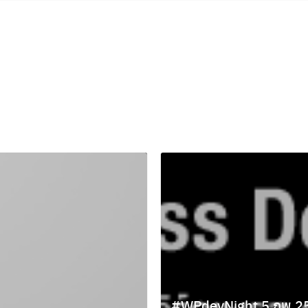
#WPdevNight 5 กพ 2