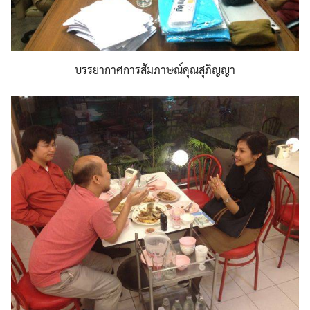
บรรยากาศการสัมภาษณ์คุณสุภิญญา