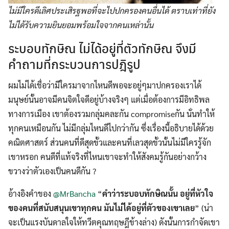
ไม่มีใครดีเลิศประเสิรฐพอที่จะไปปกครองคนอื่นได้ ตราบเท่าที่ยัง
ไม่ได้รับความยินยอมพร้อมใจจากคนเหล่านั้น
ระบอบทักษิณ ไม่ได้อยู่ที่ตัวทักษิณ จึงมี
คำถามที่กระบวนการปฎิรูป
ผมไม่ได้เชื่อว่ามีใครมาจากไหนดีพอจะอยู่ๆมาปกครองเราได้
มนุษย์นั้นอาจมีคนจิตใจดีอยู่บ้างจริงๆ แต่เมื่อต้องการมีอิทธิพล
ทางการเมือง เขาต้องรวมกลุ่มคละกัน compromiseกัน นั่นทำให้
ทุกคนเหมือนกัน ไม่มีกลุ่มไหนดีไปกว่ากัน ซึ่งเรื่องนี้อธิบายได้ด้วย
คณิตศาสตร์ ส่วนคนที่ดีสุดขั้วและคนที่เลวสุดขั้วนั้นไม่มีใครรู้จัก
เขาหรอก คนดีที่แท้จริงที่ไหนเขาจะทำให้สังคมรู้กันอย่างกว้าง
ขวางว่าตัวเองเป็นคนดีกัน ?
อ้างอิงคำของ
@MrBancha
“
คำว่าระบอบทักษิณนั้น อยู่ที่หัวใจ
ของคนที่สนับสนุนเขาทุกคน มันไม่ได้อยู่ที่ตัวของเขาเลย
” (น่า
จะเป็นแรงบันดาลใจให้ทวีตคุณทฤษฎีข้างล่าง) ดังนั้นการกำจัดเขา