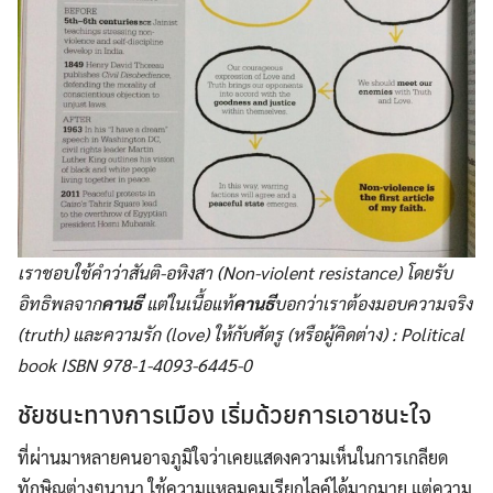
เราชอบใช้คำว่าสันติ-อหิงสา (Non-violent resistance) โดยรับ
อิทธิพลจาก
คานธี
แต่ในเนื้อแท้
คานธี
บอกว่าเราต้องมอบความจริง
(truth) และความรัก (love) ให้กับศัตรู (หรือผู้คิดต่าง) : Political
book ISBN 978-1-4093-6445-0
ชัยชนะทางการเมือง เริ่มด้วยการเอาชนะใจ
ที่ผ่านมาหลายคนอาจภูมิใจว่าเคยแสดงความเห็นในการเกลียด
ทักษิณต่างๆนานา ใช้ความแหลมคมเรียกไลค์ได้มากมาย แต่ความ