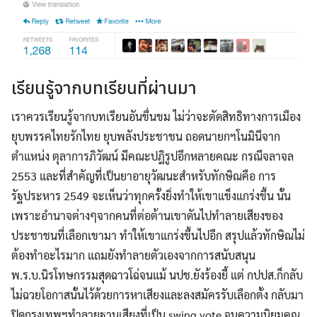
เรียนรู้จากบทเรียนที่ผ่านมา
เราควรเรียนรู้จากบทเรียนอันขื่นขม ไม่ว่าจะตัดสิทธิทางการเมือง
ยุบพรรคไทยรักไทย ยุบพลังประชาชน ถอดนายกฯโนมินีจาก
ตำแหน่ง ตุลาการภิวัฒน์ มีคณะปฎิรูปอีกหลายคณะ กรณีจลาจล
2553 และที่สำคัญที่เป็นยาอายุวัฒนะสำหรับทักษิณคือ การ
รัฐประหาร 2549 จะเห็นว่าทุกครั้งยิ่งทำให้เขาแข็งแกร่งขึ้น นั้น
เพราะอำนาจต่างๆจากคนที่ต่อต้านเขาดันไปทำลายเสียงของ
ประชาชนที่เลือกเขามา ทำให้เขาแกร่งขึ้นไปอีก สรุปแล้วทักษิณไม่
ต้องทำอะไรมาก แถมยังทำลายตัวเองจากการสนับสนุน
พ.ร.บ.นิรโทษกรรมสุดฉาวโฉ่จนแม้ นปช.ยังร้องยี้ แต่ กปปส.ก็กลับ
ไม่ฉวยโอกาสนั้นไว้ด้วยการหาเสียงและลงสมัครรับเลือกตั้ง กลับมา
ปิดกรุงเทพฯทำลายฐานเสียงที่เป็น swing vote จนความนิยมคุณ