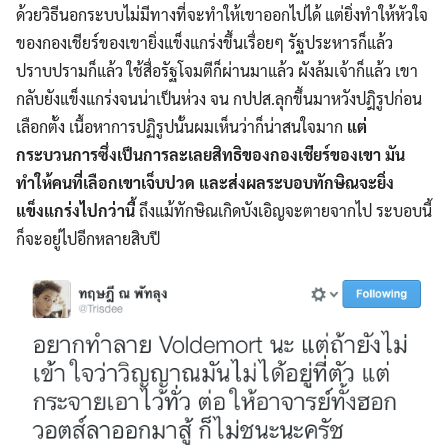
ด้วยวิธีนอกระบบไม่มีทางที่จะทำให้เขาออกไปได้ แต่ยิ่งทำให้หัวใจ
ของกองเชียร์ของเขายิ่งแข็งแกร่งขึ้นเรื่อยๆ รัฐประหารก็แล้ว
ปราบปรามก็แล้ว ใช้สื่อรัฐโจมตีก็ผ่านมาแล้ว ผังล้มเจ้าก็แล้ว เขา
กลับยังแข็งแกร่งจนน่าเป็นห่วง จน กปปส.ลุกขึ้นมาหวังปฎิรูปก่อน
เลือกตั้ง เนื้อหาการปฏิรูปนั้นผมเห็นว่าก็น่าสนใจมาก
แต่
กระบวนการซึ่งเป็นการละเลยสิทธิของกองเชียร์ของเขา มัน
ทำให้คนที่เลือกเขาเจ็บปวด และส่งผลระบอบทักษิณจะยิ่ง
แข็งแกร่งไปกว่านี้
ถึงแม้ทักษิณเกิดบังเอิญจะตายจากไป ระบอบนี้
ก็จะอยู่ไปอีกหลายสิบปี