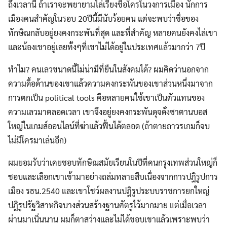
ถึงเวลานี้ ถ้าเราจะพยายามไล่เรียงชื่อใครในวงการเมือง นักการ
เมืองคนสำคัญในรอบ 20ปีนี้มีนับร้อยคน แต่จะพบว่าชื่อของ
ทักษิณกลับอยู่ยงคงกระพันที่สุด และที่สำคัญ หลายคนยังคงไล่เขา
และน้องเขาอยู่เลยทั้งๆที่เขาไม่ได้อยู่ในประเทศแล้วมากว่า 7ปี
ทำไม? คนเลวขนาดนี้ไม่น่ามีที่ยืนในสังคมได้? ผมคิดว่านอกจาก
ความดื้อด้านของเขาแล้วความคงกระพันของเขาส่วนหนึ่งมาจาก
การตกเป็น political tools คือหลายคนใช้เขาเป็นตัวแทนของ
ความเลวมาตลอดเวลา เขาจึงอยู่ยงคงกระพันดุจดั่งซาตานบอส
ใหญ่ในเกมส์ออนไลน์ที่ฆ่าแล้วฟื้นได้ตลอด (ถ้าตายถาวรเกมก็จบ
ไม่มีใครมาเล่นอีก)
ผมยอมรับว่าเคยชอบทักษิณสมัยเรียนในปีที่คนกรุงเทพส่วนใหญ่ก็
ชอบและเลือกเขาเข้ามาอย่างถล่มทลายสืบเนื่องจากการปฎิรูปการ
เมือง รธน.2540 และเขาโชว์ผลงานปฎิรูประบบราชการยกใหญ่
ปฎิรูปรัฐวิสาหกิจบางส่วนสร้างฐานศัตรูไว้มากมาย แต่เมื่อเวลา
ผ่านมาเนิ่นนาน ผมก็ตาสว่างและไม่ได้ชอบเขาแล้วเพราะพบว่า