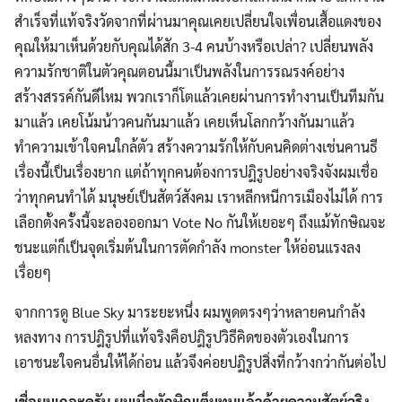
สำเร็จที่แท้จริงวัดจากที่ผ่านมาคุณเคยเปลี่ยนใจเพื่อนเสื้อแดงของ
คุณให้มาเห็นด้วยกับคุณได้สัก 3-4 คนบ้างหรือเปล่า? เปลี่ยนพลัง
ความรักชาติในตัวคุณตอนนี้มาเป็นพลังในการรณรงค์อย่าง
สร้างสรรค์กันดีไหม พวกเราก็โตแล้วเคยผ่านการทำงานเป็นทีมกัน
มาแล้ว เคยโน้มน้าวคนกันมาแล้ว เคยเห็นโลกกว้างกันมาแล้ว
ทำความเข้าใจคนใกล้ตัว สร้างความรักให้กับคนคิดต่างเช่นคานธี
เรื่องนี้เป็นเรื่องยาก แต่ถ้าทุกคนต้องการปฎิรูปอย่างจริงจังผมเชื่อ
ว่าทุกคนทำได้ มนุษย์เป็นสัตว์สังคม เราหลีกหนีการเมืองไม่ได้ การ
เลือกตั้งครั้งนี้จะลองออกมา Vote No กันให้เยอะๆ ถึงแม้ทักษิณจะ
ชนะแต่ก็เป็นจุดเริ่มต้นในการตัดกำลัง monster ให้อ่อนแรงลง
เรื่อยๆ
จากการดู Blue Sky มาระยะหนึ่ง ผมพูดตรงๆว่าหลายคนกำลัง
หลงทาง การปฎิรูปที่แท้จริงคือปฎิรูปวิธีคิดของตัวเองในการ
เอาชนะใจคนอื่นให้ได้ก่อน แล้วจึงค่อยปฎิรูปสิ่งที่กว้างกว่ากันต่อไป
เชื่อผมเถอะครับ ผมเบื่อทักษิณเต็มทนแล้วด้วยความสัตย์จริง…