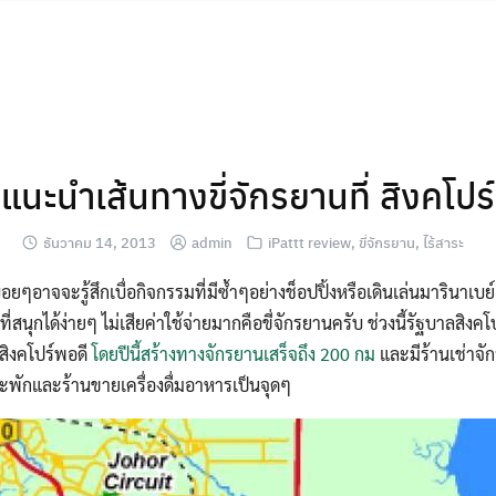
แนะนำเส้นทางขี่จักรยานที่ สิงคโปร์
ธันวาคม 14, 2013
admin
iPattt review
,
ขี่จักรยาน
,
ไร้สาระ
่อยๆอาจจะรู้สึกเบื่อกิจกรรมที่มีซ้ำๆอย่างช็อปปิ้งหรือเดินเล่นมารินาเ
นุกได้ง่ายๆ ไม่เสียค่าใช้จ่ายมากคือขี่จักรยานครับ ช่วงนี้รัฐบาลสิงคโ
่สิงคโปร์พอดี
โดยปีนี้สร้างทางจักรยานเสร็จถึง 200 กม
และมีร้านเช่าจั
พักและร้านขายเครื่องดื่มอาหารเป็นจุดๆ