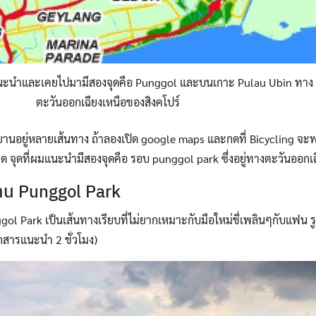
่ผมแนะนำและเคยไปมามีสองจุดคือ Punggol และบนเกาะ Pulau Ubin ทาง
ตะวันออกเฉียงเหนือของสิงคโปร์
กรยานอยู่หลายเส้นทาง ถ้าลองเปิด google maps และกดที่ Bicycling จะพบ
จุด จุดที่ผมแนะนำมีสองจุดคือ รอบ punggol park ซึ่งอยู่ทางตะวันออกเ
ยาน Punggol Park
gol Park เป็นเส้นทางเรียบที่ไม่ยากเหมาะกับมือใหม่ขี่เพลินๆกับแฟน ร
เอกสารแนะนำ 2 ชั่วโมง)