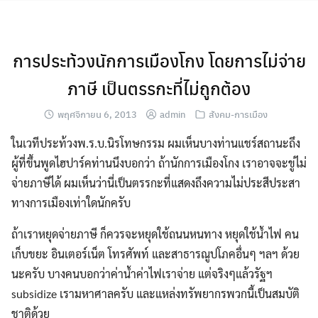
Skip
to
content
การประท้วงนักการเมืองโกง โดยการไม่จ่าย
ภาษี เป็นตรรกะที่ไม่ถูกต้อง
พฤศจิกายน 6, 2013
admin
สังคม-การเมือง
ในเวทีประท้วงพ.ร.บ.นิรโทษกรรม ผมเห็นบางท่านแชร์สถานะถึง
ผู้ที่ขึ้นพูดไฮปาร์คท่านนึงบอกว่า ถ้านักการเมืองโกง เราอาจจะขู่ไม่
จ่ายภาษีได้ ผมเห็นว่านี่เป็นตรรกะที่แสดงถึงความไม่ประสีประสา
ทางการเมืองเท่าใดนักครับ
ถ้าเราหยุดจ่ายภาษี ก็ควรจะหยุดใช้ถนนหนทาง หยุดใช้น้ำไฟ คน
เก็บขยะ อินเตอร์เน็ต โทรศัพท์ และสาธารณูปโภคอื่นๆ ฯลฯ ด้วย
นะครับ บางคนบอกว่าค่าน้ำค่าไฟเราจ่าย แต่จริงๆแล้วรัฐฯ
subsidize เรามหาศาลครับ และแหล่งทรัพยากรพวกนี้เป็นสมบัติ
ชาติด้วย