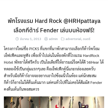
Skip
to
content
พักโรงแรม Hard Rock @HRHpattaya
เลือกกีต้าร์ Fender เล่นบนห้องฟรี!
มีนาคม 1, 2013
admin
advertorial
,
ดนตรี
โครงการใหม่ชื่อ PICKS ที่แขกที่มาพักสามารถเลือกกีต้าร์พร้อม
เอ็ฟเฟ็คและหูฟัง เพื่อเข้าไปเล่นในห้องพักที่โรงแรม HardRock
Hotel พัทยาได้ฟรีครับ เป็นไอเดียที่ให้อารมณ์ร็อคได้ดี วงiHear ได้
ทดลองใช้เป็นกลุ่มแรกๆเลย คือเอ็ฟเฟ็กค์นี่แกะกล่องเลยครับ
สำหรับมือกีต้าร์อาจจะอยากเอาไปซ้อมนิ่้วในห้อง แต่นักสะสม
กีต้าร์ก็อาจไม่ได้ตื่นเต้นมาก แต่คนทั่วไปที่ไม่เคยได้สัมผัส Fender
คงตื่นเต้นกันพอสมควร