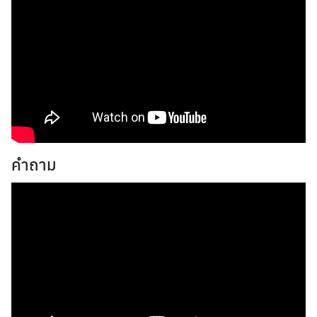
คำถาม