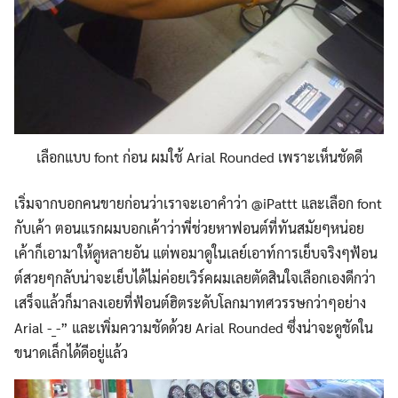
เลือกแบบ font ก่อน ผมใช้ Arial Rounded เพราะเห็นชัดดี
เริ่มจากบอกคนขายก่อนว่าเราจะเอาคำว่า @iPattt และเลือก font
กับเค้า ตอนแรกผมบอกเค้าว่าพี่ช่วยหาฟอนต์ที่ทันสมัยๆหน่อย
เค้าก็เอามาให้ดูหลายอัน แต่พอมาดูในเลย์เอาท์การเย็บจริงๆฟ้อน
ต์สวยๆกลับน่าจะเย็บได้ไม่ค่อยเวิร์คผมเลยตัดสินใจเลือกเองดีกว่า
เสร็จแล้วก็มาลงเอยที่ฟ้อนต์ฮิตระดับโลกมาทศวรรษกว่าๆอย่าง
Arial -_-” และเพิ่มความชัดด้วย Arial Rounded ซึ่งน่าจะดูชัดใน
ขนาดเล็กได้ดีอยู่แล้ว