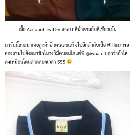
เสื้อ Account Twitter iPattt สีน้ำตาลกับสีเขียวเข้ม
มาวันนี้แวะมาเจอลูกค้าอีกคนเลยเสร็จไปอีกตัวกับเสื้อ #iHear พอ
ลองถามไปยังสมาชิกในวงก็มีคนสนใจแต่พี่ @iwhale บอกว่าถ้าใส่
คงเหมือนโดนด่าตลอดเวลา 555