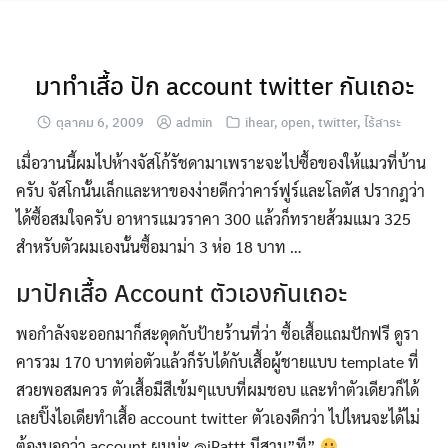
Skip
to
content
มาทำเสื้อ ปัก account twitter กันเถอะ
ตุลาคม 6, 2009
admin
ihear
,
open
,
twitter
,
ไร้สาระ
เมื่อวานนี้ผมไปห้างจัสโก้รัชดามาเพราะจะไปซื้อของให้แมวที่บ้าน
ครับ จัสโกนั้นเล็กและหาของง่ายดีกว่าคาร์ฟูร์และโลตัส ปรากฎว่า
ได้ซื้อสมใจครับ อาหารแมวราคา 300 แล้วก็ทรายส้วมแมว 325
สำหรับตัวผมเองนั้นซื้อมาม่า 3 ห่อ 18 บาท …
มาปักเสื้อ Account ตัวเองกันเถอะ
พอกำลังจะออกมาก็สะดุดกับป้ายร้านที่ว่า ซื้อเสื้อแถมปักฟรี ดูรา
คารวม 170 บาทต่อตัวแล้วก็รับได้กับเสื้อผู้ชายแบบ template ที่
สวยพอสมควร ตัวเสื้อมีสีเข้มๆแบบที่ผมชอบ และทำตัวเดียวก็ได้
เลยปิ๊งไอเดียทำเสื้อ account twitter ตัวเองดีกว่า ไปไหนจะได้ไม่
ต้องบอกว่า account ผมน่ะ @iPattt มีสาม”ที”