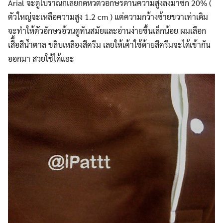
Arial จะดูโบราณก็เลยกดหัวตัวอักษรด้านความสูงลงมาซัก 20% (
ตัวใหญ่จะเหลือความสูง 1.2 cm ) แต่ความกว้างซ้ายขวาเท่าเดิม
จะทำให้ตัวอักษรอ้วนดูทันสมัยและอ่านง่ายขึ้นเล็กน้อย ผมเลือก
เสีื้อสีน้ำตาล ขลิบเหลืองสีครีม เลยให้เค้าใช้ด้ายสีครีมจะได้เข้ากัน
ออกมา สวยใช้ได้แฮะ