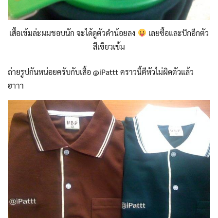
เสื้อเข้มล่ะผมชอบนัก จะได้ดูตัวดำน้อยลง
เลยซื้อและปักอีกตัว
สีเขียวเข้ม
ถ่ายรูปกันหน่อยครับกับเสื้อ @iPattt คราวนี้ตีหัวไม่ผิดตัวแล้ว
ฮาาา