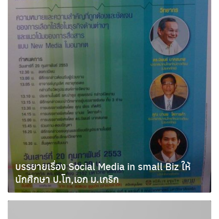
บรรยายเรื่อง Social Media in small Biz ให้
นักศึกษา ป.โท,เอก ม.เกริก
กุมภาพันธ์ 21, 2010